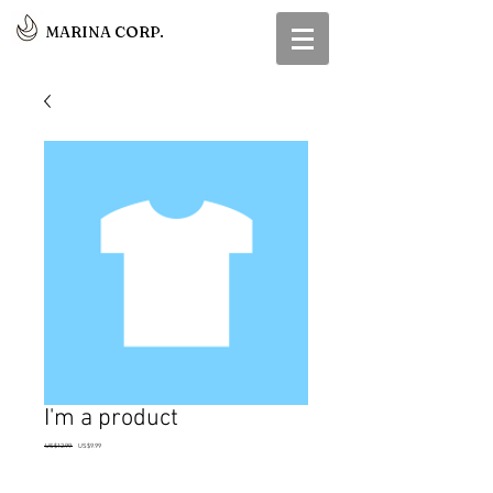
MARINA CORP.
I'm a product
일
할
 US$12.99 
US$9.99
반
인
가
가